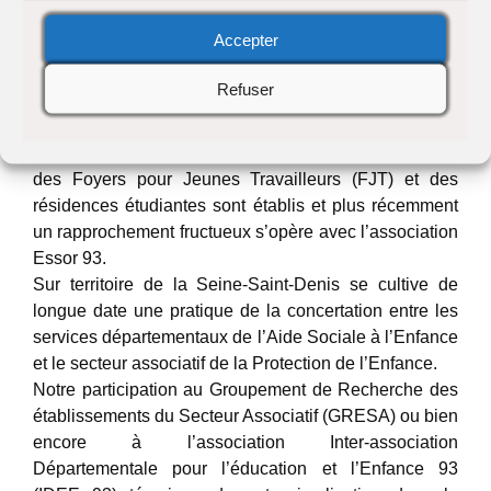
avec les jeunes. Nous apprécions la fluidité inter
Accepter
institutionnelle développée au fil du temps avec les
services de milieu ouvert (ADSEA), les clubs de
Refuser
prévention (Jeunesse feu vert), les inter-secteurs
psychiatriques (Neuilly-sur-Marne, Montreuil, etc.).
Dans le domaine de l’hébergement, les contacts avec
des Foyers pour Jeunes Travailleurs (FJT) et des
résidences étudiantes sont établis et plus récemment
un rapprochement fructueux s’opère avec l’association
Essor 93.
Sur territoire de la Seine-Saint-Denis se cultive de
longue date une pratique de la concertation entre les
services départementaux de l’Aide Sociale à l’Enfance
et le secteur associatif de la Protection de l’Enfance.
Notre participation au Groupement de Recherche des
établissements du Secteur Associatif (GRESA) ou bien
encore à l’association Inter-association
Départementale pour l’éducation et l’Enfance 93