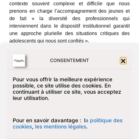
contexte souvent complexe et difficile que nous
prenons en charge l’accompagnement des jeunes et
de fait « la diversité des professionnels qui
interviennent dans le dispositif institutionnel garantit
une approche plurielle des situations critiques des
adolescents qui nous sont confiés ».
Notre service est composé d’une directrice, de deux
cheffes de service, d’une assistante, d’un agent
CONSENTEMENT
technique et une dizaine de professionnels libéraux
(thérapeutes ou psychanalystes). : Chaque cadre
responsable d’un suivi travaille en binôme avec un
Pour vous offrir la meilleure expérience
possible, ce site utilise des cookies. En
clinicien, en lien régulier avec les partenaires de l’Aide
continuant à utiliser ce site, vous acceptez
Sociale à l’Enfance (ASEE)
leur utilisation.
Au-delà du travail quotidien avec les missions locales,
des établissement scolaires, des centres de formation
ou les centres de santé, les partenariats développés
Pour en savoir davantage :
l
a politique des
par l’établissement ne prennent pas tous une forme
cookies
,
les mentions légales
.
contractuelle ou conventionnelle. Ils se tissent selon
les besoins que réclament les situations de travail