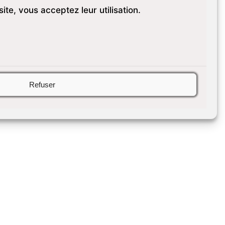
site, vous acceptez leur utilisation.
l Thélèmythe – Montreuil 39
d Rouget de Lisle 93 100
 Tél : +33 (0)1 82 98 00 50
du Lundi au Vendredi 09:00 –
:00 – 18:00 L’établissement
d’implantation plusieurs fois,
Refuser
des autres...