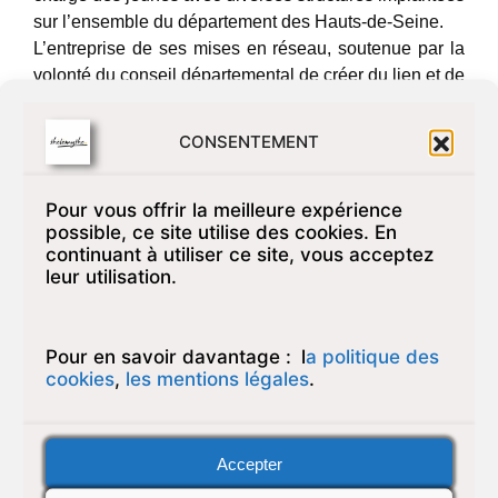
sur l’ensemble du département des Hauts-de-Seine.
L’entreprise de ses mises en réseau, soutenue par la
volonté du conseil départemental de créer du lien et de
l’échange d’informations entre les différentes
institutions et acteurs du territoire, se concrétise par
CONSENTEMENT
notre participation à divers groupes de travail.
A titre d’exemple, nous pouvons citer notre
Pour vous offrir la meilleure expérience
collaboration au groupe « Hébergement des jeunes »
possible, ce site utilise des cookies. En
avec la Maison des Adolescents du 92, où nous avons
continuant à utiliser ce site, vous acceptez
pu réfléchir à l’élaboration d’un réel partenariat avec
leur utilisation.
les différentes structures qui pourraient permettre aux
jeunes, sortant du dispositif, de pouvoir se loger dans
des conditions adaptées aussi bien à leur situation
Pour en savoir davantage :
l
a politique des
financière que dans le soutien qu’ils pourraient
cookies
,
les mentions légales
.
éventuellement souhaiter.
L’accès aux soins est également une priorité. Notre
collaboration avec les centres d’examens de santé
Accepter
I.P.C (Investigations Préventives et Cliniques) favorise