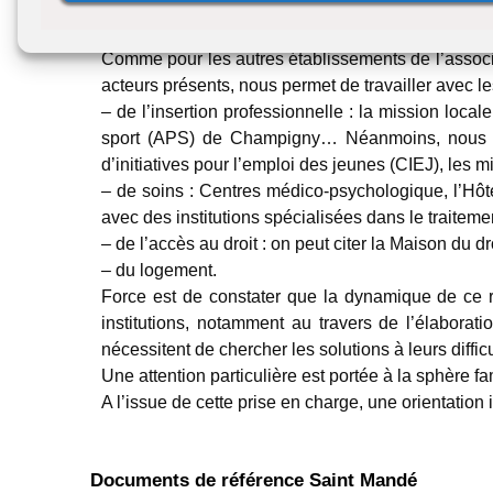
l’accueil au bureau et les échanges partenariaux.
Notre capacité d’accueil autorisé par le départem
Comme pour les autres établissements de l’associat
acteurs présents, nous permet de travailler avec les
– de l’insertion professionnelle : la mission loca
sport (APS) de Champigny… Néanmoins, nous pouv
d’initiatives pour l’emploi des jeunes (CIEJ), les 
– de soins : Centres médico-psychologique, l’Hôt
avec des institutions spécialisées dans le traitemen
– de l’accès au droit : on peut citer la Maison du d
– du logement.
Force est de constater que la dynamique de ce ré
institutions, notamment au travers de l’élabora
nécessitent de chercher les solutions à leurs difficu
Une attention particulière est portée à la sphère fa
A l’issue de cette prise en charge, une orientation
Documents de référence Saint Mandé