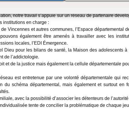
ent est de 32 jeunes, exclusivement val-de-marnais.
ion, notre travail s’appuie sur un réseau de partenaire développé
 institutions en charge :
le de Vincennes et autres communes, l’Espace départemental des 
ons également être amenés à travailler avec les institutio
missions locales, l’EDI Émergence.
el Dieu pour les bilans de santé, la Maison des adolescents 
t de l’addictologie.
roit et de la justice mais également la cellule départementale po
seau est entretenue par une volonté départementale qui recens
tion du schéma départemental, mais également et surtout en fo
ltés.
miliale, avec la possibilité d’associer les détenteurs de l’autori
 individualisée tente de concilier la problématique de chaque jeu