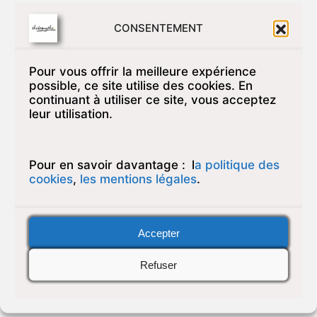
frileusement évoquée, s’impose. Les adolescents et
adolescentes de Thélémythe n’en ont pas été épargnés
CONSENTEMENT
pour certains. Entre recherche et témoignages, un
groupe de psychanalystes et cadres de l’association va
Pour vous offrir la meilleure expérience
tenter d’apporter un éclairage sur la question de la
possible, ce site utilise des cookies. En
prostitution chez les jeunes. Hiatus devient alors le
continuant à utiliser ce site, vous acceptez
support d’une appréhension multi-dimensionnelle de
leur utilisation.
cette fracassante réalité à laquelle les adolescents
peuvent être confrontés. Quel que soit le prisme, il n’est
pas d’autre observation que celle d’un enfant victime;
Pour en savoir davantage :
l
a politique des
d’une génération où l’image et l’information, circulant à
cookies
,
les mentions légales
.
des vitesses déstabilisantes, viennent accélérer
toujours et encore un peu plus cette spirale de
l’inacceptable.
Accepter
Hiatus regroupe l’ensemble des travaux menés
Refuser
concomitamment à la réalisation de ce court métrage.
Les visuels à l’intérieur en sont par ailleurs extraits pour
nombre. A travers ce recueil, Thélémythe tente de