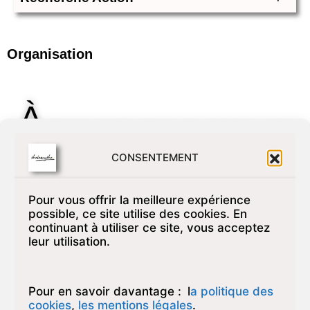
Organisation
À
chaque grande phase de mutation, notre
association a su créer un espace institutionnel unique
CONSENTEMENT
où l’engagement de ses acteurs conduit à un débat
interne constamment renouvelé.
Aussi, la réactualisation de notre projet associatif a
Pour vous offrir la meilleure expérience
possible, ce site utilise des cookies. En
permis de fixer le cadre de notre gouvernance
continuant à utiliser ce site, vous acceptez
associative, de préciser nos spécificités et de réaffirmer
leur utilisation.
nos valeurs. Une organisation institutionnelle claire
avec des acteurs tous porteurs du projet.
Pour en savoir davantage :
l
a politique des
cookies
,
les mentions légales
.
Organigramme de thélèmythe