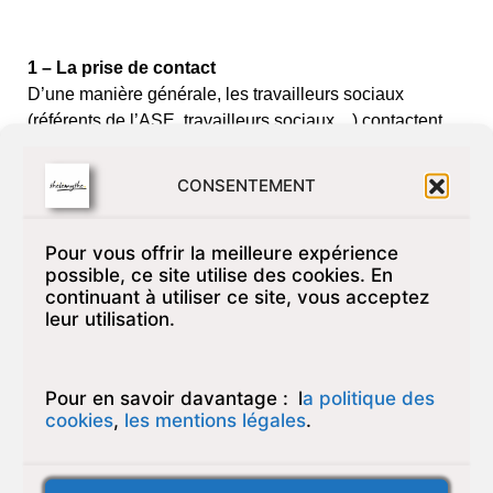
1 – La prise de contact
D’une manière générale, les travailleurs sociaux
(référents de l’ASE, travailleurs sociaux…) contactent
l’association dans le but de présenter une candidature.
Nous demandons à ce que le jeune effectue la
CONSENTEMENT
démarche de se mettre en relation avec l’association
afin de convenir d’un rendez-vous avec un des
Pour vous offrir la meilleure expérience
cadres de service.
possible, ce site utilise des cookies. En
2 – Le premier entretien
continuant à utiliser ce site, vous acceptez
Au premier entretien, le cadre du service reçoit le
leur utilisation.
candidat en vue d’apprécier les éléments de la
demande. Il lui présente l’institution avec laquelle un
projet est susceptible de se nouer.
Pour en savoir davantage :
l
a politique des
A l’issue de cette première évaluation, trois
cookies
,
les mentions légales
.
psychothérapeutes lui sont proposés et qu’il devra
rencontrer.
3 – La rencontre avec les psychothérapeutes