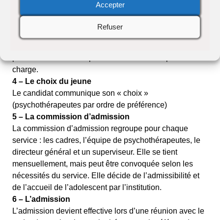
Accepter
Le candidat devra convenir d’un rendez-vous avec
chacun des trois psychothérapeutes. Les entretiens
Refuser
préliminaires avec chacun confrontent la demande de
l’intéressé à un ordre de préférence et donne les
premières indications pour la conduite de la prise en
charge.
4 – Le choix du jeune
Le candidat communique son « choix »
(psychothérapeutes par ordre de préférence)
5 – La commission d’admission
La commission d’admission regroupe pour chaque
service : les cadres, l’équipe de psychothérapeutes, le
directeur général et un superviseur. Elle se tient
mensuellement, mais peut être convoquée selon les
nécessités du service. Elle décide de l’admissibilité et
de l’accueil de l’adolescent par l’institution.
6 – L’admission
L’admission devient effective lors d’une réunion avec le