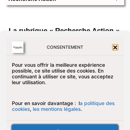
La rubrique « Recherche Action »
est un espace dynamique dédié à
CONSENTEMENT
l’analyse et au développement
des pratiques dans le domaine de
Pour vous offrir la meilleure expérience
possible, ce site utilise des cookies. En
l’accompagnement social. Vous y
continuant à utiliser ce site, vous acceptez
trouverez des articles
leur utilisation.
approfondis et des revues qui
conjuguent réflexion théorique et
Pour en savoir davantage :
l
a politique des
cookies
,
les mentions légales
.
expérience de terrain, permettant
d’enrichir les connaissances et