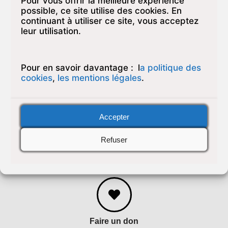
Pour vous offrir la meilleure expérience
possible, ce site utilise des cookies. En
continuant à utiliser ce site, vous acceptez
leur utilisation.
Y a t’il une réponse psychiatrique aux troublesX
?
Pour en savoir davantage :
l
a politique des
cookies
,
les mentions légales
.
Établissements
Paris
+33 (0)1 49 54 01 00
Juvisy
+33 (0)1 49 54 01 21
Accepter
Montreuil
+33 (0)1 82 98 00 50
Puteaux
+33 (0)1 49 54 01 27
Refuser
Saint-Mandé
+33 (0)1 83 01 04 30
Faire un don