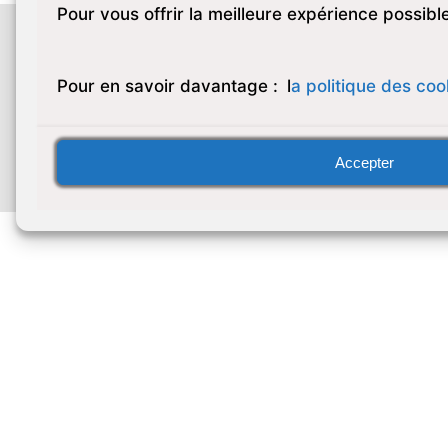
Pour vous offrir la meilleure expérience possible,
Établissements
Paris
+33 (0)1 49 54 01 00
Pour en savoir davantage :
l
a politique des coo
Juvisy
+33 (0)1 49 54 01 21
Montreuil
+33 (0)1 82 98 00 50
Puteaux
+33 (0)1 49 54 01 27
Accepter
Saint-Mandé
+33 (0)1 83 01 04 30