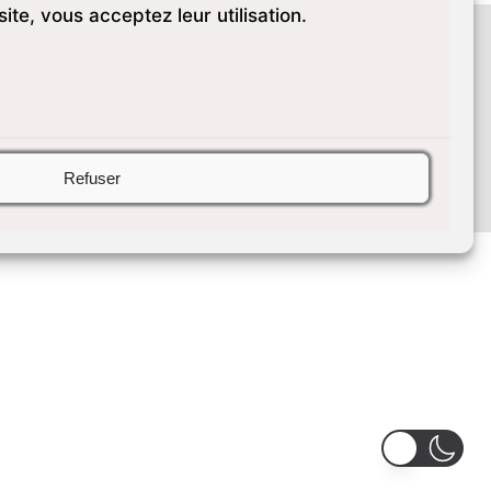
site, vous acceptez leur utilisation.
Politique de confidentialité.
Mentions Légales
Conditions Générales d’Utilisation
Politique de cookies
Refuser