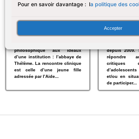
Pour en savoir davantage :
l
a politique des coo
L’association Thélèmythe est
Thélèmyt
Accepter
créée en 1989 à l’occasion
association is
d’une rencontre clinique et à
civile créé
partir d’une référence
reconnue d’i
philosophique aux idéaux
depuis 2009.
d’une institution : l’abbaye de
répondre au
Thélème. La rencontre clinique
critiques 
est celle d’une jeune fille
d’adolescents
adressée par l’Aide...
et/ou en situa
de participer...