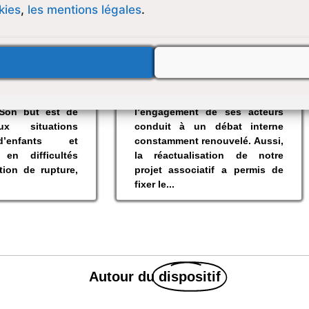
kies
,
les mentions légales
.
he est une
À chaque grande phase de
sue de la société
mutation, notre association a
e en 1989 et
su créer un espace
ntérêt général
institutionnel unique où
 Son but est de
l’engagement de ses acteurs
x situations
conduit à un débat interne
d’enfants et
constamment renouvelé. Aussi,
 en difficultés
la réactualisation de notre
tion de rupture,
projet associatif a permis de
fixer le...
Autour du
dispositif