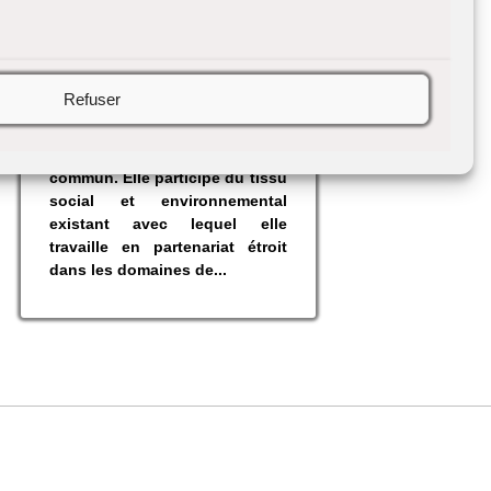
« In cité » : un parti pris
Refuser
L’association Thélèmythe
inscrit son action dans le cadre
des dispositifs de droit
commun. Elle participe du tissu
social et environnemental
existant avec lequel elle
travaille en partenariat étroit
dans les domaines de...