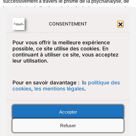
successivement à travers le prisme de la psychanalyse, de
la sociologie, de l’anthropologie, du droit, ou encore par des
experts et des praticiens du domaine concerné. Cette
approche kaléidoscopique permet de dépasser les limites
CONSENTEMENT
inhérentes à chaque discipline et d’offrir une compréhension
plus nuancée et complète des phénomènes étudiés.
Pour vous offrir la meilleure expérience
possible, ce site utilise des cookies. En
Pourquoi pas… N°2
continuant à utiliser ce site, vous acceptez
leur utilisation.
Pour en savoir davantage :
l
a politique des
cookies
,
les mentions légales
.
Accepter
Refuser